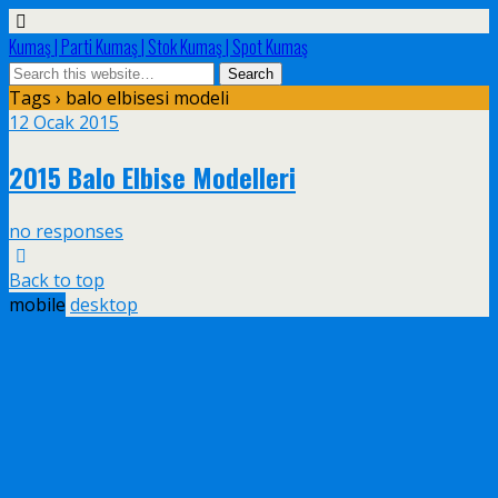
Kumaş | Parti Kumaş | Stok Kumaş | Spot Kumaş
Tags › balo elbisesi modeli
12 Ocak 2015
2015 Balo Elbise Modelleri
no responses
Back to top
mobile
desktop