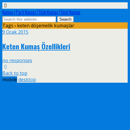
Kumaş | Parti Kumaş | Stok Kumaş | Spot Kumaş
Tags › keten döşemelik kumaşlar
9 Ocak 2015
Keten Kumaş Özellikleri
no responses
Back to top
mobile
desktop