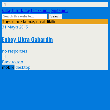
Kumaş | Parti Kumaş | Stok Kumaş | Spot Kumaş
Tags › ince kumaş nasıl dikilir
31 Mayıs 2015
Enboy Likra Gabardin
no responses
Back to top
mobile
desktop