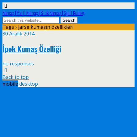
Kumaş | Parti Kumaş | Stok Kumaş | Spot Kumaş
Tags › jarse kumaşın özellikleri
30 Aralık 2014
İpek Kumaş Özelliği
no responses
Back to top
mobile
desktop