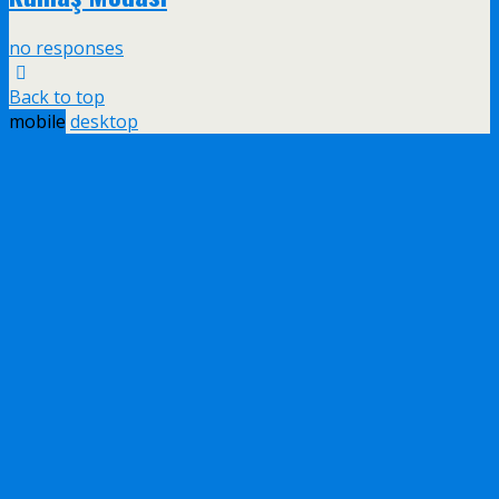
no responses
Back to top
mobile
desktop