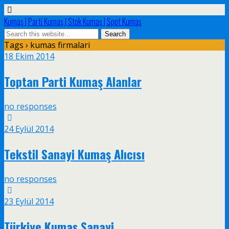
Kumaş | Parti Kumaş | Stok Kumaş | Spot Kumaş
Tags › kumas firmalari
18 Ekim 2014
Toptan Parti Kumaş Alanlar
no responses
24 Eylül 2014
Tekstil Sanayi Kumaş Alıcısı
no responses
23 Eylül 2014
Türkiye Kumaş Sanayi