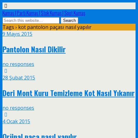
Kumaş | Parti Kumaş | Stok Kumaş | Spot Kumaş
Tags › kot pantolon paçası nasıl yapılır
9 Mayıs 2015
Pantolon Nasıl Dikilir
no responses
28 Şubat 2015
Deri Mont Kuru Temizleme Kot Nasıl Yıkanır
no responses
4 Ocak 2015
Orjinal paça nasıl yapılır